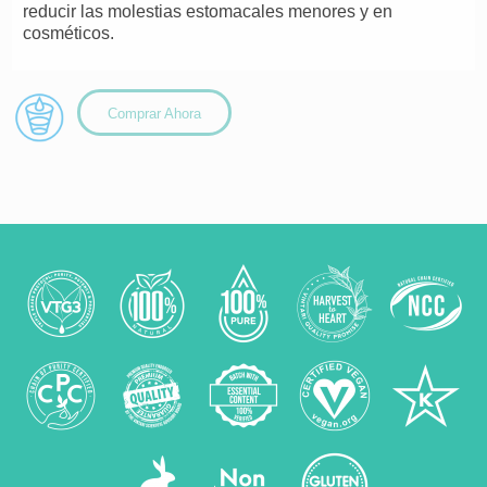
reducir las molestias estomacales menores y en
cosméticos.
Comprar Ahora