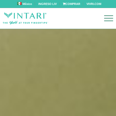
México
INGRESO LIV
COMPRAR
VIVRI.COM