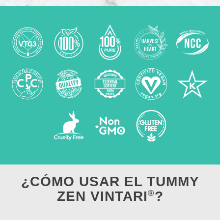
¿CÓMO USAR EL TUMMY
®
ZEN VINTARI
?