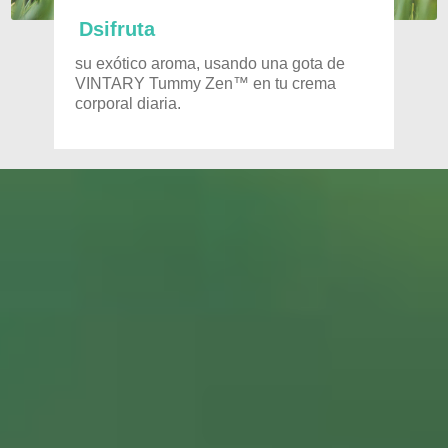
Dsifruta
su exótico aroma, usando una gota de
VINTARY Tummy Zen™ en tu crema
corporal diaria.