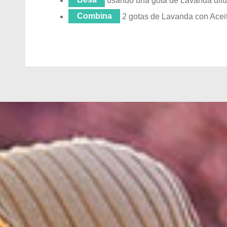
Besa
usando una gota de Lavanda dilu
Combina
2 gotas de Lavanda con Aceit