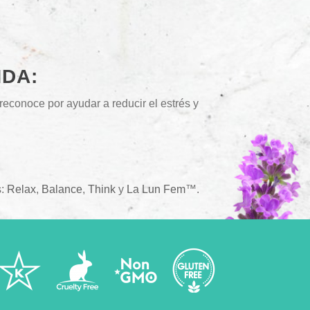
NDA:
reconoce por ayudar a reducir el estrés y
s:
Relax
,
Balance
,
Think
y
La Lun Fem
™.