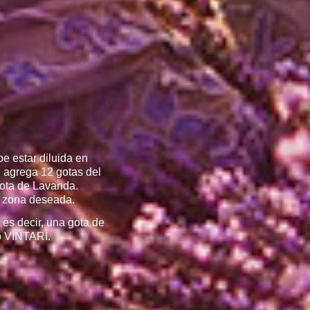
e estar
diluida en
 agrega 12 gotas del
gota de Lavanda.
a zona deseada.
 es decir, una gota de
o VINTARI.