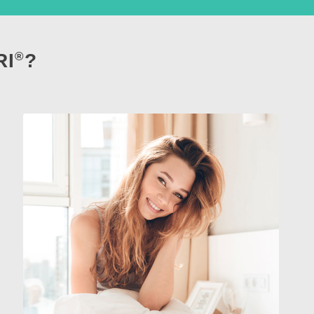
®
RI
?