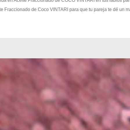
ida en Aceite Fraccionado de COCO VINTARI en tus labios par
e Fraccionado de Coco VINTARI para que tu pareja te dé un mas