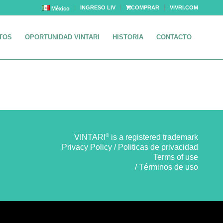
INGRESO LIV
COMPRAR
VIVRI.COM
México
TOS
OPORTUNIDAD VINTARI
HISTORIA
CONTACTO
®
VINTARI
is a registered trademark
Privacy Policy / Politicas de privacidad
Terms of use
/ Términos de uso